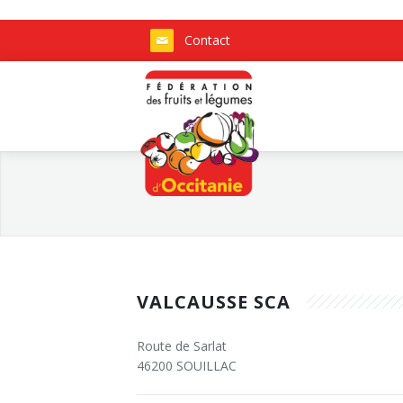
super clone Rolex
montres répliques
vsf watch factory
Contact
Accueil
Notre filière
Nos adhérents
Nos partenaires
VALCAUSSE SCA
Contact
Route de Sarlat
46200 SOUILLAC
Espace Professionnel